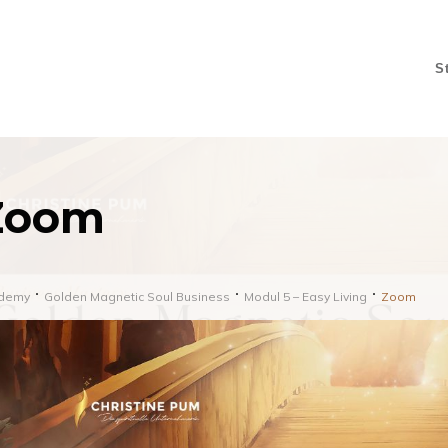
S
Zoom
demy
Golden Magnetic Soul Business
Modul 5 – Easy Living
Zoom