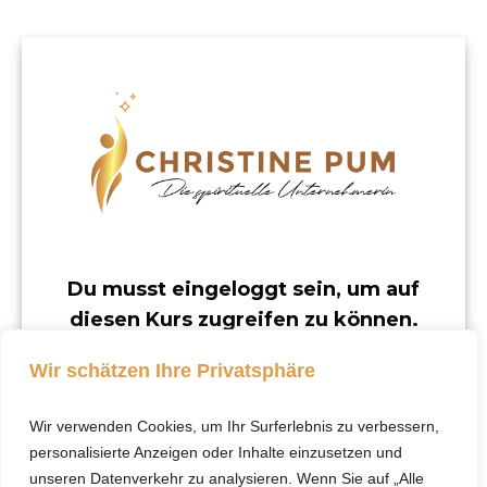
Du musst eingeloggt sein, um auf
diesen Kurs zugreifen zu können.
Dieser Kurs ist nur für registrierte Benutzer
Wir schätzen Ihre Privatsphäre
verfügbar.
Wir verwenden Cookies, um Ihr Surferlebnis zu verbessern,
Klicke hier, um dich
personalisierte Anzeigen oder Inhalte einzusetzen und
einzuloggen.
unseren Datenverkehr zu analysieren. Wenn Sie auf „Alle