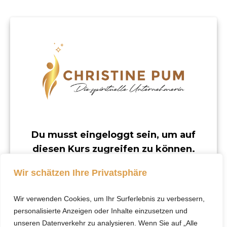
Du musst eingeloggt sein, um auf
diesen Kurs zugreifen zu können.
Dieser Kurs ist nur für registrierte Benutzer
Wir schätzen Ihre Privatsphäre
verfügbar.
Wir verwenden Cookies, um Ihr Surferlebnis zu verbessern,
Klicke hier, um dich
personalisierte Anzeigen oder Inhalte einzusetzen und
einzuloggen.
unseren Datenverkehr zu analysieren. Wenn Sie auf „Alle