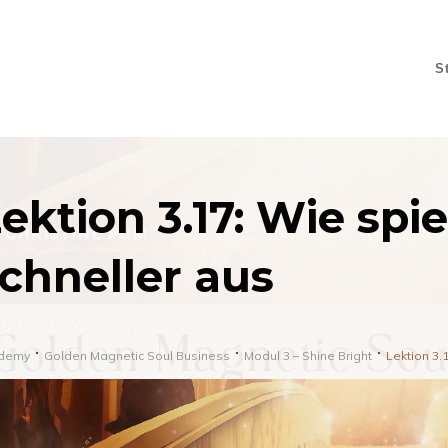
S
ektion 3.17: Wie spie
chneller aus
demy
Golden Magnetic Soul Business
Modul 3 – Shine Bright
Lektion 3.