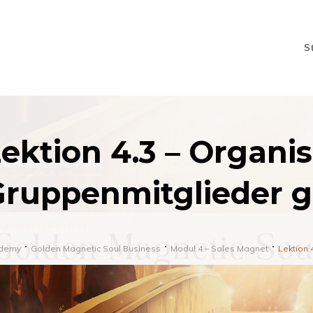
S
ektion 4.3 – Organi
Gruppenmitglieder 
demy
Golden Magnetic Soul Business
Modul 4 – Sales Magnet
Lektion 