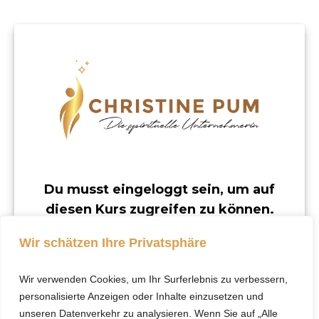
Du musst eingeloggt sein, um auf
diesen Kurs zugreifen zu können.
Dieser Kurs ist nur für registrierte Benutzer
Wir schätzen Ihre Privatsphäre
verfügbar.
Wir verwenden Cookies, um Ihr Surferlebnis zu verbessern,
Klicke hier, um dich
personalisierte Anzeigen oder Inhalte einzusetzen und
einzuloggen.
unseren Datenverkehr zu analysieren. Wenn Sie auf „Alle