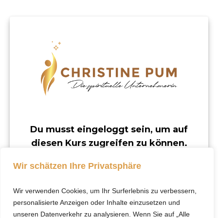
Du musst eingeloggt sein, um auf
diesen Kurs zugreifen zu können.
Dieser Kurs ist nur für registrierte Benutzer
Wir schätzen Ihre Privatsphäre
verfügbar.
Wir verwenden Cookies, um Ihr Surferlebnis zu verbessern,
Klicke hier, um dich
personalisierte Anzeigen oder Inhalte einzusetzen und
einzuloggen.
unseren Datenverkehr zu analysieren. Wenn Sie auf „Alle