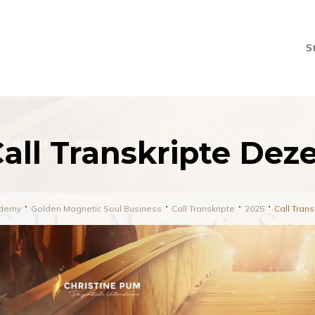
S
all Transkripte De
demy
Golden Magnetic Soul Business
Call Transkripte
2025
Call Tran