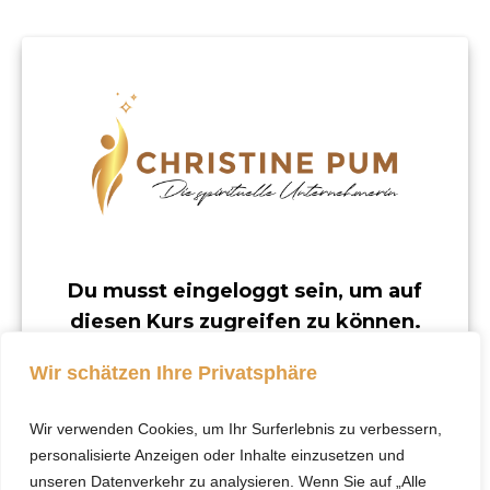
Du musst eingeloggt sein, um auf
diesen Kurs zugreifen zu können.
Dieser Kurs ist nur für registrierte Benutzer
Wir schätzen Ihre Privatsphäre
verfügbar.
Wir verwenden Cookies, um Ihr Surferlebnis zu verbessern,
Klicke hier, um dich
personalisierte Anzeigen oder Inhalte einzusetzen und
einzuloggen.
unseren Datenverkehr zu analysieren. Wenn Sie auf „Alle