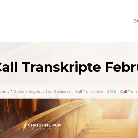
S
all Transkripte Feb
demy
Golden Magnetic Soul Business
Call Transkripte
2026
Call Tran