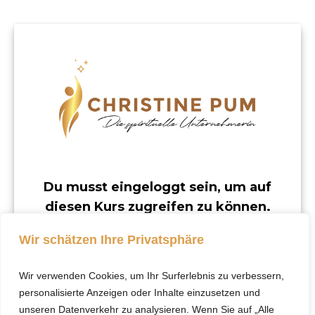
Du musst eingeloggt sein, um auf
diesen Kurs zugreifen zu können.
Dieser Kurs ist nur für registrierte Benutzer
Wir schätzen Ihre Privatsphäre
verfügbar.
Wir verwenden Cookies, um Ihr Surferlebnis zu verbessern,
Klicke hier, um dich
personalisierte Anzeigen oder Inhalte einzusetzen und
einzuloggen.
unseren Datenverkehr zu analysieren. Wenn Sie auf „Alle