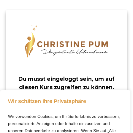
Du musst eingeloggt sein, um auf
diesen Kurs zugreifen zu können.
Dieser Kurs ist nur für registrierte Benutzer
Wir schätzen Ihre Privatsphäre
verfügbar.
Wir verwenden Cookies, um Ihr Surferlebnis zu verbessern,
Klicke hier, um dich
personalisierte Anzeigen oder Inhalte einzusetzen und
einzuloggen.
unseren Datenverkehr zu analysieren. Wenn Sie auf „Alle