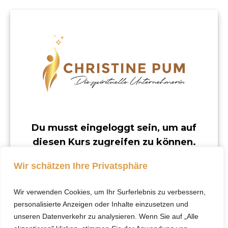
Du musst eingeloggt sein, um auf
diesen Kurs zugreifen zu können.
Dieser Kurs ist nur für registrierte Benutzer
Wir schätzen Ihre Privatsphäre
verfügbar.
Wir verwenden Cookies, um Ihr Surferlebnis zu verbessern,
Klicke hier, um dich
personalisierte Anzeigen oder Inhalte einzusetzen und
einzuloggen.
unseren Datenverkehr zu analysieren. Wenn Sie auf „Alle