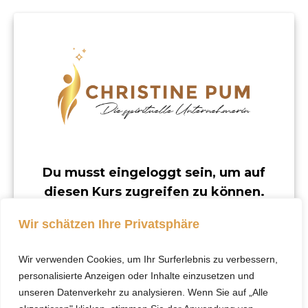
Du musst eingeloggt sein, um auf
diesen Kurs zugreifen zu können.
Dieser Kurs ist nur für registrierte Benutzer
Wir schätzen Ihre Privatsphäre
verfügbar.
Wir verwenden Cookies, um Ihr Surferlebnis zu verbessern,
Klicke hier, um dich
personalisierte Anzeigen oder Inhalte einzusetzen und
einzuloggen.
unseren Datenverkehr zu analysieren. Wenn Sie auf „Alle