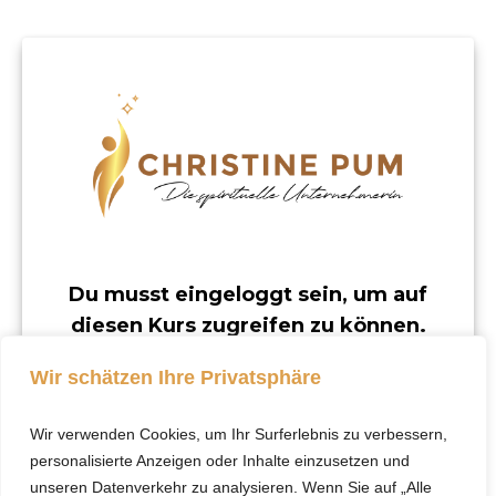
Du musst eingeloggt sein, um auf
diesen Kurs zugreifen zu können.
Dieser Kurs ist nur für registrierte Benutzer
Wir schätzen Ihre Privatsphäre
verfügbar.
Wir verwenden Cookies, um Ihr Surferlebnis zu verbessern,
Klicke hier, um dich
personalisierte Anzeigen oder Inhalte einzusetzen und
einzuloggen.
unseren Datenverkehr zu analysieren. Wenn Sie auf „Alle