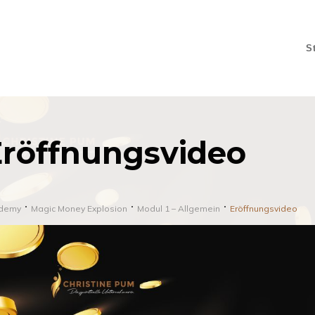
S
röffnungsvideo
demy
Magic Money Explosion
Modul 1 – Allgemein
Eröffnungsvideo