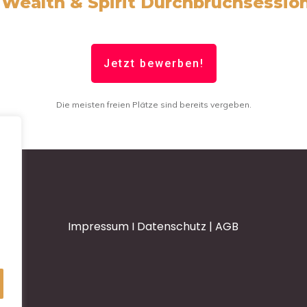
e
Wealth & Spirit Durchbruchsessio
Jetzt bewerben!
Die meisten freien Plätze sind bereits vergeben.
Impressum
I
Datenschutz
|
AGB